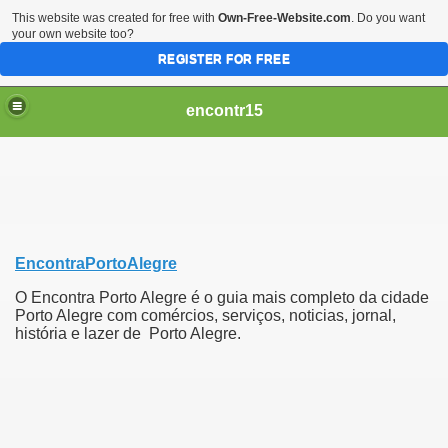
This website was created for free with
Own-Free-Website.com
. Do you want
your own website too?
REGISTER FOR FREE
encontr15
EncontraPortoAlegre
O Encontra Porto Alegre é o guia mais completo da cidade
Porto Alegre com comércios, serviços, noticias, jornal,
história e lazer de Porto Alegre.